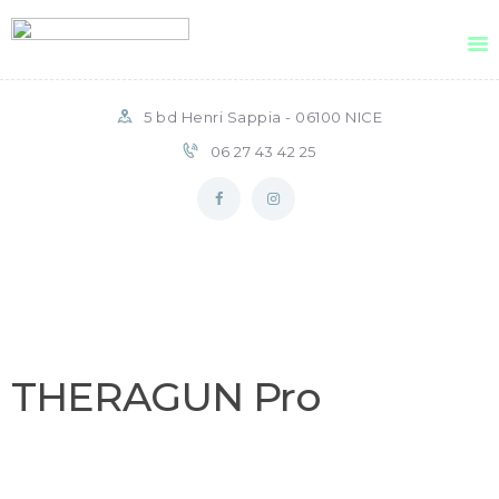
Gimenez Kinésithérapie
Cabinet de Kinésithérapie Gimenez
5 bd Henri Sappia - 06100 NICE
06 27 43 42 25
SOINS
VOTRE KINÉSITHÉRAPEUTE
ÉQUIPEMENTS
BLOG
AVIS DES PATIENTS
INFOS PRATIQUES
THERAGUN Pro