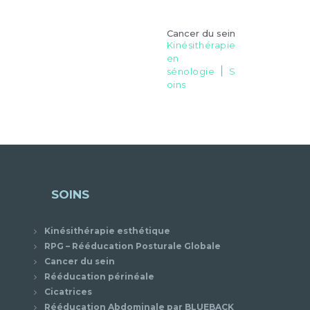
Cancer du sein
Kinésithérapie
en
sénologie
S
oins
SOINS
Kinésithérapie esthétique
RPG – Rééducation Posturale Globale
Cancer du sein
Rééducation périnéale
Cicatrices
Rééducation Abdominale par BLUEBACK