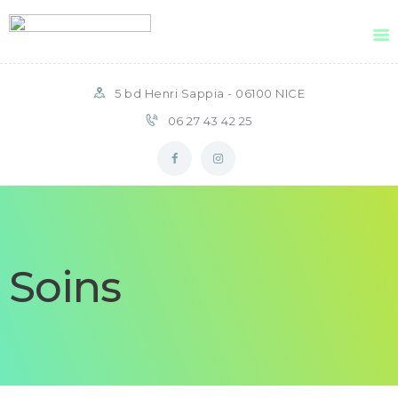
Gimenez Kinésithérapie
Cabinet de Kinésithérapie Gimenez
5 bd Henri Sappia - 06100 NICE
06 27 43 42 25
SOINS
VOTRE KINÉSITHÉRAPEUTE
ÉQUIPEMENTS
BLOG
AVIS DES PATIENTS
INFOS PRATIQUES
Soins