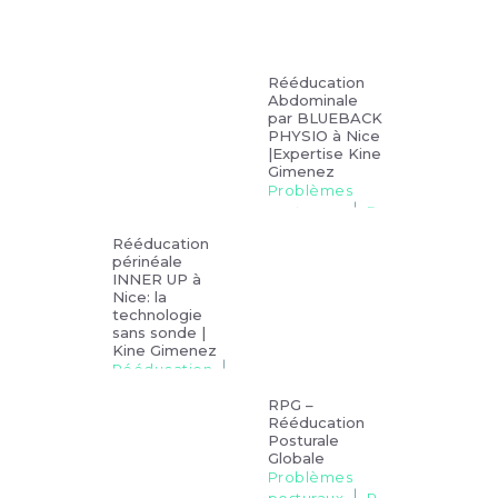
Rééducation
Abdominale
par BLUEBACK
PHYSIO à Nice
|Expertise Kine
Gimenez
Problèmes
posturaux
R
ééducation
Rééducation
Soins
périnéale
INNER UP à
Nice: la
technologie
sans sonde |
Kine Gimenez
Rééducation
Soins
RPG –
Rééducation
Posturale
Globale
Problèmes
posturaux
R